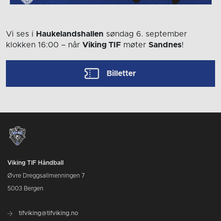
Vi ses i
Haukelandshallen
søndag 6. september
klokken 16:00
– når
Viking TIF
møter
Sandnes
!
Billetter
Viking TIF Håndball
Øvre Dreggsallmenningen 7
5003 Bergen
tifviking@tifviking.no