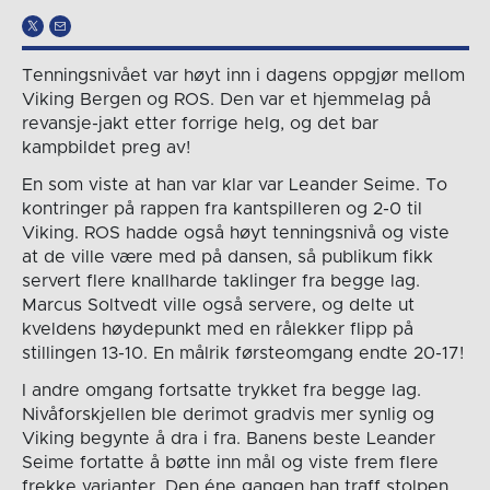
Tenningsnivået var høyt inn i dagens oppgjør mellom
Viking Bergen og ROS. Den var et hjemmelag på
revansje-jakt etter forrige helg, og det bar
kampbildet preg av!
En som viste at han var klar var Leander Seime. To
kontringer på rappen fra kantspilleren og 2-0 til
Viking. ROS hadde også høyt tenningsnivå og viste
at de ville være med på dansen, så publikum fikk
servert flere knallharde taklinger fra begge lag.
Marcus Soltvedt ville også servere, og delte ut
kveldens høydepunkt med en rålekker flipp på
stillingen 13-10. En målrik førsteomgang endte 20-17!
I andre omgang fortsatte trykket fra begge lag.
Nivåforskjellen ble derimot gradvis mer synlig og
Viking begynte å dra i fra. Banens beste Leander
Seime fortatte å bøtte inn mål og viste frem flere
frekke varianter. Den éne gangen han traff stolpen,