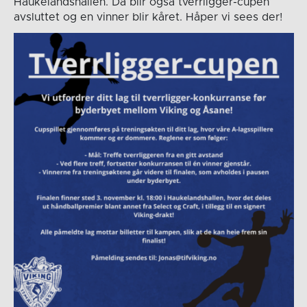
Haukelandshallen. Da blir også tverrligger-cupen
avsluttet og en vinner blir kåret. Håper vi sees der!