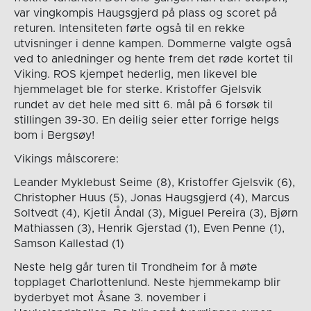
var vingkompis Haugsgjerd på plass og scoret på
returen. Intensiteten førte også til en rekke
utvisninger i denne kampen. Dommerne valgte også
ved to anledninger og hente frem det røde kortet til
Viking. ROS kjempet hederlig, men likevel ble
hjemmelaget ble for sterke. Kristoffer Gjelsvik
rundet av det hele med sitt 6. mål på 6 forsøk til
stillingen 39-30. En deilig seier etter forrige helgs
bom i Bergsøy!
Vikings målscorere:
Leander Myklebust Seime (8), Kristoffer Gjelsvik (6),
Christopher Huus (5), Jonas Haugsgjerd (4), Marcus
Soltvedt (4), Kjetil Åndal (3), Miguel Pereira (3), Bjørn
Mathiassen (3), Henrik Gjerstad (1), Even Penne (1),
Samson Kallestad (1)
Neste helg går turen til Trondheim for å møte
topplaget Charlottenlund. Neste hjemmekamp blir
byderbyet mot Åsane 3. november i