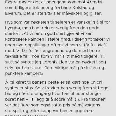
Ekstra gøy er det at poengene kom mot Arendal,
som tidligere tok poeng fra både Kolstad og
Elverum. Det er sterkt!» sier målvakten og gliser.
Hva som var nøkkelen til seieren er vanskelig å si for
Lyngbø, men han trekker særlig frem den gode
starten. «At vi får en god start gjør at vi kan
kontrollere kampen i større grad. I tillegg forsøker vi
noen nye oppstillinger offensivt som vi får full klaff
med. Vi får fullført angrepene og dermed færre
tekniske feil, noe som vi har slitt med tidligere. Til
slutt så syntes jeg Lorentz Lien var en nøkkel i seg
selv når han scorer flere viktige mål på slutten og
punktere kampen!»
Å bli kåret til banens beste er så klart noe Chichi
syntes er stas. Selv trekker han særlig frem sitt eget
bidrag i første omgang hvor han til tider stenger
buret helt – i tillegg til å score mål (!). Fra tribunen
var det flere som også satte pris på målvaktens
storspill, og etter kamp var han en populære