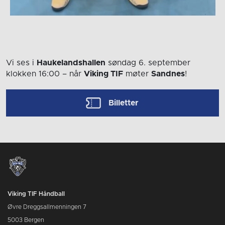
Vi ses i
Haukelandshallen
søndag 6. september
klokken 16:00
– når
Viking TIF
møter
Sandnes
!
Billetter
Viking TIF Håndball
Øvre Dreggsallmenningen 7
5003 Bergen