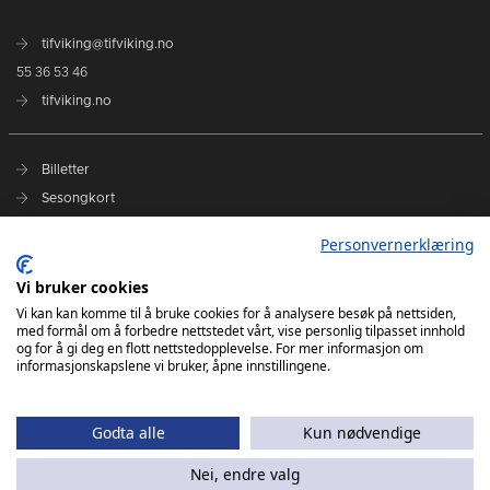
tifviking@tifviking.no
55 36 53 46
tifviking.no
Billetter
Sesongkort
Personvernerklæring
App Store
Google Play
Vi bruker cookies
Vi kan kan komme til å bruke cookies for å analysere besøk på nettsiden,
med formål om å forbedre nettstedet vårt, vise personlig tilpasset innhold
REMA1000-ligaen 23/24
og for å gi deg en flott nettstedopplevelse. For mer informasjon om
informasjonskapslene vi bruker, åpne innstillingene.
Godta alle
Kun nødvendige
Nei, endre valg