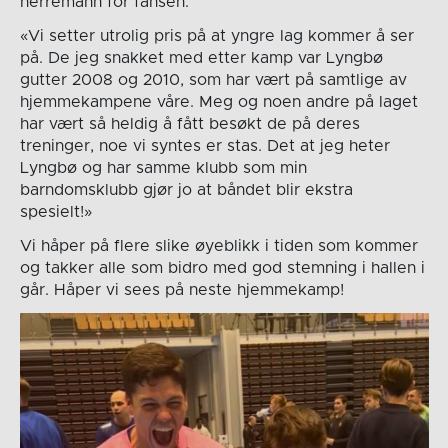
herremann for fansen.
«Vi setter utrolig pris på at yngre lag kommer å ser
på. De jeg snakket med etter kamp var Lyngbø
gutter 2008 og 2010, som har vært på samtlige av
hjemmekampene våre. Meg og noen andre på laget
har vært så heldig å fått besøkt de på deres
treninger, noe vi syntes er stas. Det at jeg heter
Lyngbø og har samme klubb som min
barndomsklubb gjør jo at båndet blir ekstra
spesielt!»
Vi håper på flere slike øyeblikk i tiden som kommer
og takker alle som bidro med god stemning i hallen i
går. Håper vi sees på neste hjemmekamp!