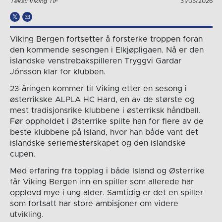
Tekst: Viking TIF
31/05/2026
Viking Bergen fortsetter å forsterke troppen foran
den kommende sesongen i Elkjøpligaen. Nå er den
islandske venstrebakspilleren Tryggvi Gardar
Jónsson klar for klubben.
23-åringen kommer til Viking etter en sesong i
østerrikske ALPLA HC Hard, en av de største og
mest tradisjonsrike klubbene i østerriksk håndball.
Før oppholdet i Østerrike spilte han for flere av de
beste klubbene på Island, hvor han både vant det
islandske seriemesterskapet og den islandske
cupen.
Med erfaring fra topplag i både Island og Østerrike
får Viking Bergen inn en spiller som allerede har
opplevd mye i ung alder. Samtidig er det en spiller
som fortsatt har store ambisjoner om videre
utvikling.