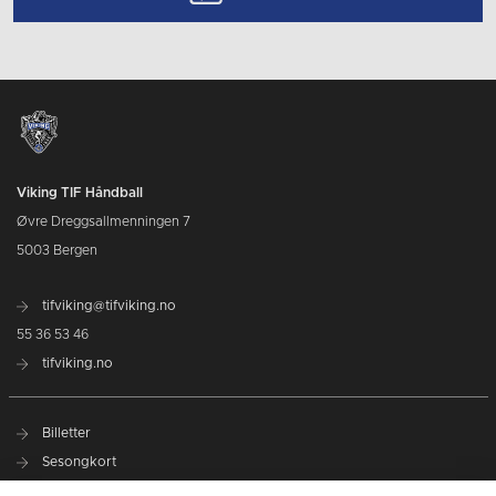
Viking TIF Håndball
Øvre Dreggsallmenningen 7
5003 Bergen
tifviking@tifviking.no
55 36 53 46
tifviking.no
Billetter
Sesongkort