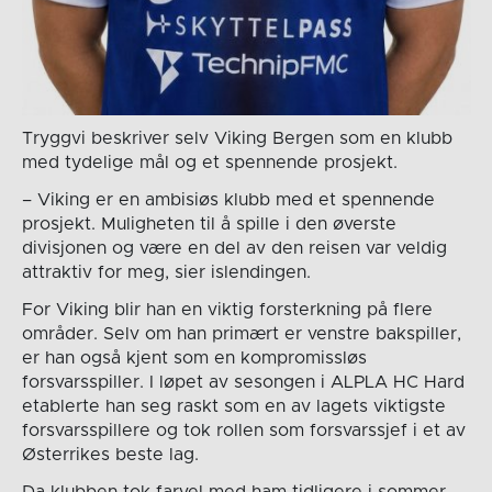
Tryggvi beskriver selv Viking Bergen som en klubb
med tydelige mål og et spennende prosjekt.
– Viking er en ambisiøs klubb med et spennende
prosjekt. Muligheten til å spille i den øverste
divisjonen og være en del av den reisen var veldig
attraktiv for meg, sier islendingen.
For Viking blir han en viktig forsterkning på flere
områder. Selv om han primært er venstre bakspiller,
er han også kjent som en kompromissløs
forsvarsspiller. I løpet av sesongen i ALPLA HC Hard
etablerte han seg raskt som en av lagets viktigste
forsvarsspillere og tok rollen som forsvarssjef i et av
Østerrikes beste lag.
Da klubben tok farvel med ham tidligere i sommer,