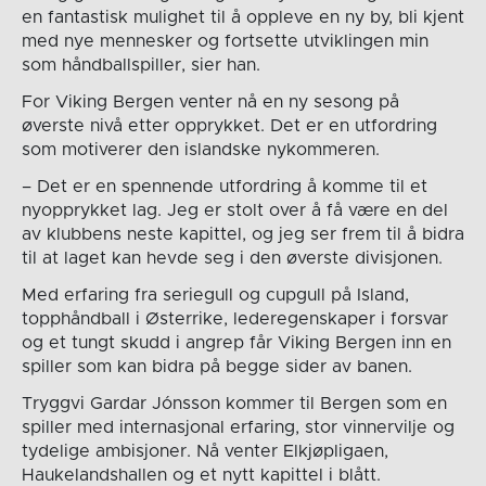
en fantastisk mulighet til å oppleve en ny by, bli kjent
med nye mennesker og fortsette utviklingen min
som håndballspiller, sier han.
For Viking Bergen venter nå en ny sesong på
øverste nivå etter opprykket. Det er en utfordring
som motiverer den islandske nykommeren.
– Det er en spennende utfordring å komme til et
nyopprykket lag. Jeg er stolt over å få være en del
av klubbens neste kapittel, og jeg ser frem til å bidra
til at laget kan hevde seg i den øverste divisjonen.
Med erfaring fra seriegull og cupgull på Island,
topphåndball i Østerrike, lederegenskaper i forsvar
og et tungt skudd i angrep får Viking Bergen inn en
spiller som kan bidra på begge sider av banen.
Tryggvi Gardar Jónsson kommer til Bergen som en
spiller med internasjonal erfaring, stor vinnervilje og
tydelige ambisjoner. Nå venter Elkjøpligaen,
Haukelandshallen og et nytt kapittel i blått.