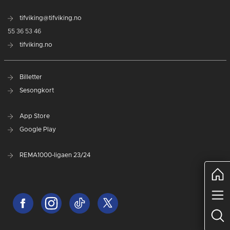
tifviking@tifviking.no
55 36 53 46
tifviking.no
Billetter
Sesongkort
App Store
Google Play
REMA1000-ligaen 23/24