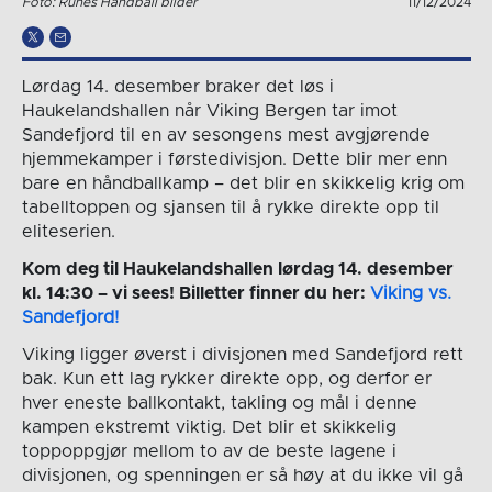
Foto: Runes Håndball bilder
11/12/2024
Lørdag 14. desember braker det løs i
Haukelandshallen når Viking Bergen tar imot
Sandefjord til en av sesongens mest avgjørende
hjemmekamper i førstedivisjon. Dette blir mer enn
bare en håndballkamp – det blir en skikkelig krig om
tabelltoppen og sjansen til å rykke direkte opp til
eliteserien.
Kom deg til Haukelandshallen lørdag 14. desember
kl. 14:30 – vi sees! Billetter finner du her:
Viking vs.
Sandefjord!
Viking ligger øverst i divisjonen med Sandefjord rett
bak. Kun ett lag rykker direkte opp, og derfor er
hver eneste ballkontakt, takling og mål i denne
kampen ekstremt viktig. Det blir et skikkelig
toppoppgjør mellom to av de beste lagene i
divisjonen, og spenningen er så høy at du ikke vil gå