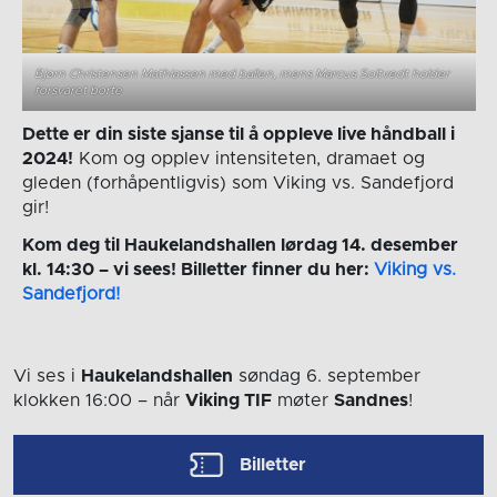
Bjørn Christensen Mathiassen med ballen, mens Marcus Soltvedt holder
forsvaret borte
Dette er din siste sjanse til å oppleve live håndball i
2024!
Kom og opplev intensiteten, dramaet og
gleden (forhåpentligvis) som Viking vs. Sandefjord
gir!
Kom deg til Haukelandshallen lørdag 14. desember
kl. 14:30 – vi sees! Billetter finner du her:
Viking vs.
Sandefjord!
Vi ses i
Haukelandshallen
søndag 6. september
klokken 16:00
– når
Viking TIF
møter
Sandnes
!
Billetter