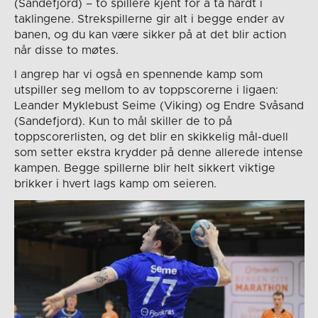
(Sandefjord) – to spillere kjent for å ta hardt i
taklingene. Strekspillerne gir alt i begge ender av
banen, og du kan være sikker på at det blir action
når disse to møtes.
I angrep har vi også en spennende kamp som
utspiller seg mellom to av toppscorerne i ligaen:
Leander Myklebust Seime (Viking) og Endre Svåsand
(Sandefjord). Kun to mål skiller de to på
toppscorerlisten, og det blir en skikkelig mål-duell
som setter ekstra krydder på denne allerede intense
kampen. Begge spillerne blir helt sikkert viktige
brikker i hvert lags kamp om seieren.