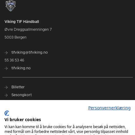
Viking TIF Håndball
Øvre Dreggsallmenningen 7
5003 Bergen
tifviking@tifviking.no
55 36 53 46
tifviking.no
Billetter
Sesongkort
Personvernerklæring
App Store
Google Play
Vi bruker cookies
Vi kan kan komme til å bruke cookies for å analysere besøk på nettsiden,
med formål om å forbedre nettstedet vårt, vise personlig tilpasset innhold
REMA1000-ligaen 23/24